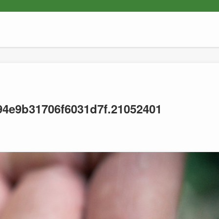
94e9b31706f6031d7f.21052401